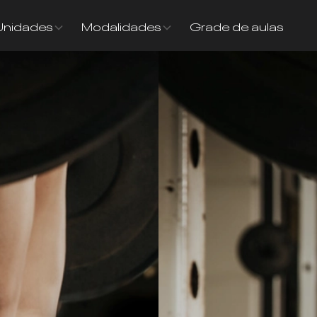
Unidades
Modalidades
Grade de aulas
INDIQ
UM A
Conhece alguém 
Club? Indique p
COMO FUNCION
Clique no bot
1
Envie o
nome
2
Nossa equipe 
3