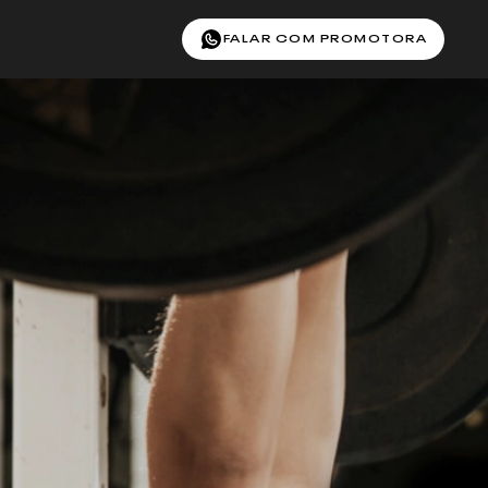
FALAR COM PROMOTORA
UE
MIGO
que iria amar treinar no Reebok Sports
elo WhatsApp — é rápido e simples.
A
ão abaixo para abrir o WhatsApp
e o
do seu amigo
contato
entra em contato com ele