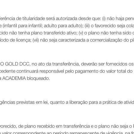
ferência de titularidade será autorizada desde que: (i) não haja pend
infantil para infantil; adulto para adulto); (iii) o favorecido sej
cido não tenha plano transferido ativo; (v) o plano não tenha sido ob
íodo de licença; (vii) não seja caracterizada a comercialização do 
O GOLD DCC, no ato da transferência, deverão ser fornecidos os
cedente continuará responsável pelo pagamento do valor total do 
so à ACADEMIA bloqueado.
ências previstas em lei, quanto a liberação para a prática de ativi
vorecido, de plano recebido em transferência e o plano não seja
do valor correspondente ao período remanescente de vigência, na f