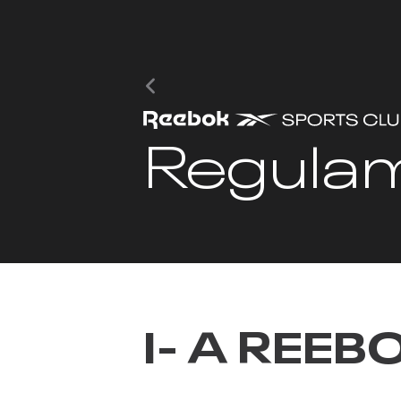
Regulam
I- A REE